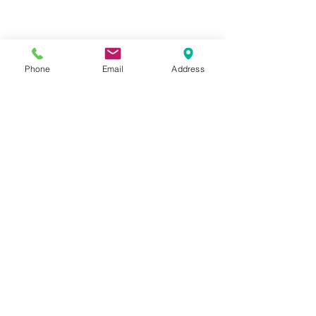
Phone
Email
Address
コメント
コメントを追加…
トライアンフ スクラン
トライアンフ 
ブラー
ル
〒591-8011
大阪府堺市北区南花田町99-1
TEL/FAX
（072）255-3196
e-mail：
yamachan-
seat＠rhythm.ocn.ne.jｐ