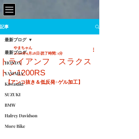
記事
最新ブログ
やまちゃん
最新ブログ
2020年9月28日
読了時間: 1分
トライアンフ スラクス
HONDA
トン1200RS
YAMAHA
【アンコ抜き＆低反発+ゲル加工】
Kawasaki
SUZUKI
BMW
Halrey Davidson
More Bike