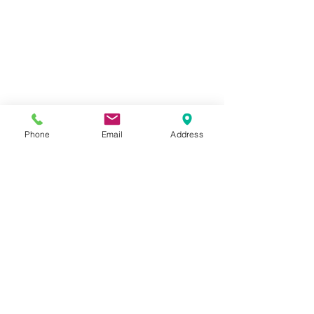
Phone
Email
Address
コメント
ハーレー
ハーレーダビッドソン
コメントを追加…