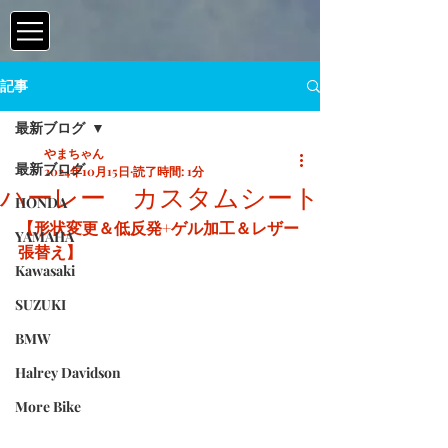
記事
最新ブログ
やまちゃん
最新ブログ
2024年10月15日
読了時間: 1分
ハーレー カスタムシート
HONDA
【形状変更＆低反発+ゲル加工＆レザー
YAMAHA
張替え】
Kawasaki
SUZUKI
BMW
Halrey Davidson
More Bike