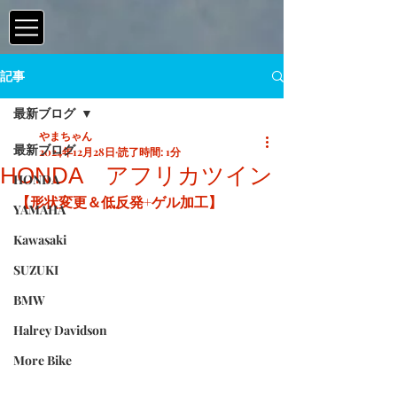
記事
最新ブログ
やまちゃん
最新ブログ
2024年12月28日
読了時間: 1分
HONDA アフリカツイン
HONDA
【形状変更＆低反発+ゲル加工】
YAMAHA
Kawasaki
SUZUKI
BMW
Halrey Davidson
More Bike