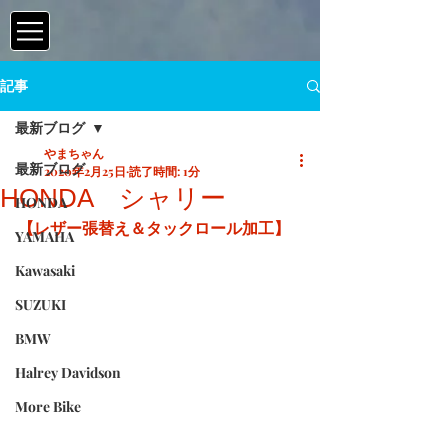
記事
最新ブログ
やまちゃん
最新ブログ
2020年2月25日
読了時間: 1分
HONDA シャリー
HONDA
【レザー張替え＆タックロール加工】
YAMAHA
Kawasaki
SUZUKI
BMW
Halrey Davidson
More Bike