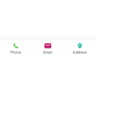
Phone
Email
Address
コメント
HONDA モンキー
HONDA CB13
コメントを追加…