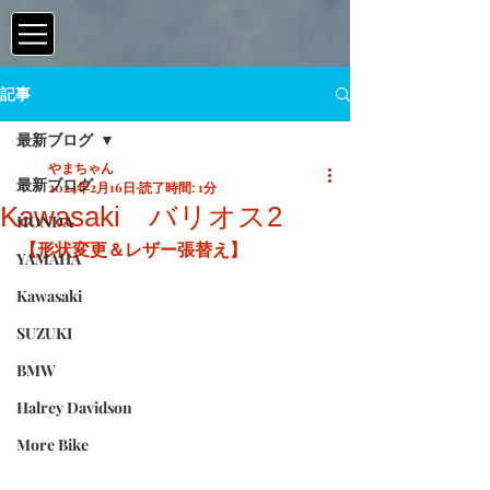
記事
最新ブログ
やまちゃん
最新ブログ
2024年2月16日
読了時間: 1分
Kawasaki バリオス2
HONDA
【形状変更＆レザー張替え】
YAMAHA
Kawasaki
SUZUKI
BMW
Halrey Davidson
More Bike