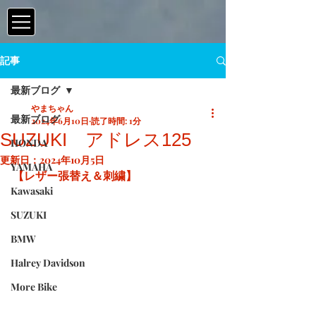
記事
最新ブログ
やまちゃん
最新ブログ
2024年6月10日
読了時間: 1分
SUZUKI アドレス125
HONDA
更新日：
2024年10月5日
YAMAHA
【レザー張替え＆刺繍】
Kawasaki
SUZUKI
BMW
Halrey Davidson
More Bike