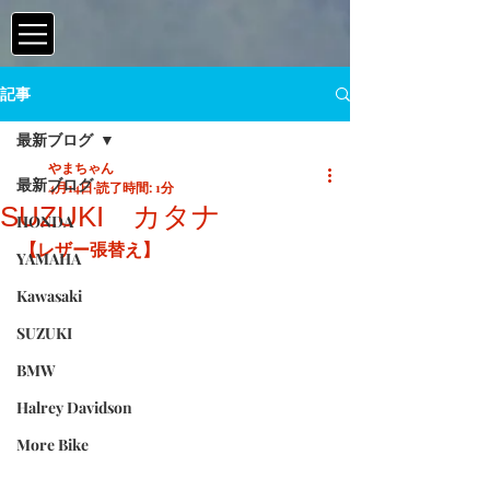
記事
最新ブログ
やまちゃん
最新ブログ
4月14日
読了時間: 1分
SUZUKI カタナ
HONDA
【レザー張替え】
YAMAHA
Kawasaki
SUZUKI
BMW
Halrey Davidson
More Bike