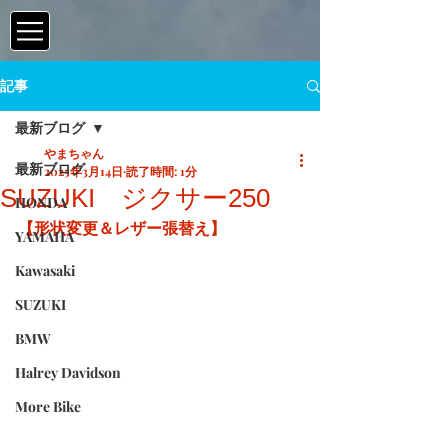
記事
最新ブログ
やまちゃん
最新ブログ
2025年3月14日
読了時間: 1分
SUZUKI ジクサー250
HONDA
【形状変更＆レザー張替え】
YAMAHA
Kawasaki
SUZUKI
BMW
Halrey Davidson
More Bike