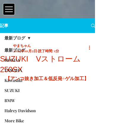
記事
最新ブログ
やまちゃん
最新ブログ
2024年10月2日
読了時間: 1分
SUZUKI Vストローム
HONDA
250SX
YAMAHA
【アンコ抜き加工＆低反発+ゲル加工】
Kawasaki
SUZUKI
BMW
Halrey Davidson
More Bike