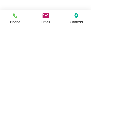
Phone
Email
Address
コメント
YAMAHA XSR
YAMAHA WR125R