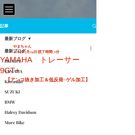
記事
最新ブログ
やまちゃん
最新ブログ
2024年7月24日
読了時間: 1分
YAMAHA トレーサー
HONDA
9GT+
YAMAHA
【アンコ抜き加工＆低反発+ゲル加工】
Kawasaki
SUZUKI
BMW
Halrey Davidson
More Bike