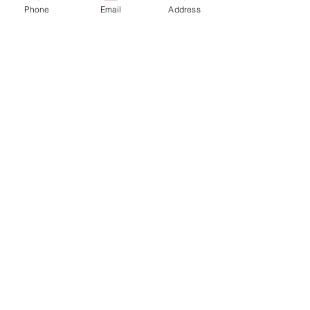
Phone
Email
Address
コメント
YAMAHA XSR900
YAMAHA XSR
コメントを追加…