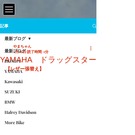
記事
最新ブログ
やまちゃん
最新ブログ
6月16日
読了時間: 1分
YAMAHA ドラッグスター
HONDA
【レザー張替え】
YAMAHA
Kawasaki
SUZUKI
BMW
Halrey Davidson
More Bike