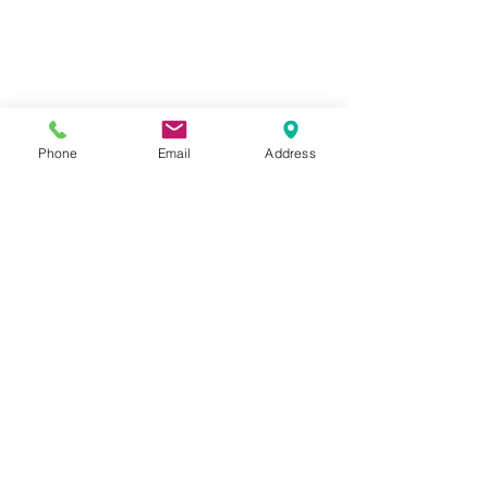
Phone
Email
Address
コメント
コメントを追加…
トライアンフ スクラン
トライアンフ 
ブラー
ル