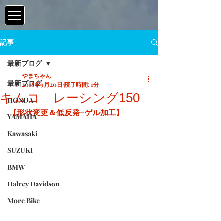
記事
最新ブログ
やまちゃん
最新ブログ
2018年9月20日
読了時間: 1分
キムコ レーシング150
HONDA
【形状変更＆低反発+ゲル加工】
YAMAHA
Kawasaki
SUZUKI
BMW
Halrey Davidson
More Bike