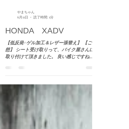
やまちゃん
6月11日
読了時間: 1分
HONDA XADV
【低反発+ゲル加工＆レザー張替え】 【ご感
想】 シート受け取りって、バイク屋さんに
取り付けて頂きました。 良い感じですね。
非常に気に入りました。 余り純正デザイン
から逸脱することなく、 エンボス加工であ
ったり、バックシートに薄い模様が入ってい
たり、 まさしくオッチャン仕様の渋さで
す。 まだ近場でしか乗っていませんが、シ
ート尻痛の按配は改善されてそうな感じで
す。 今回もまたありがとうございました。