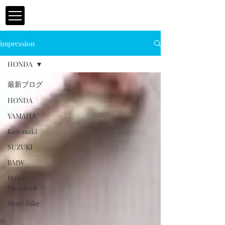
impression
HONDA
最新ブログ
HONDA
YAMAHA
Kawasaki
SUZUKI
BMW
Halrey
Davidson
More Bike