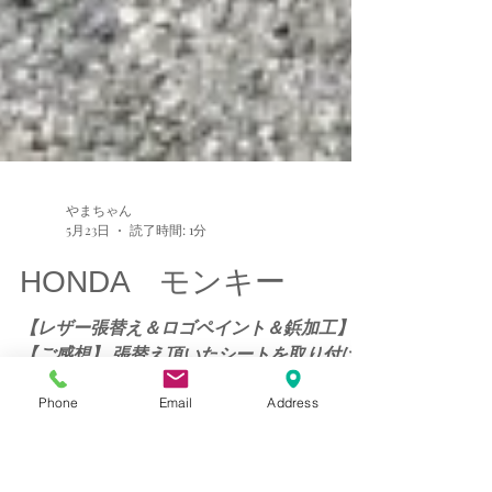
やまちゃん
5月23日
読了時間: 1分
Phone
Email
Address
HONDA モンキー
【レザー張替え＆ロゴペイント＆鋲加工】
【ご感想】 張替え頂いたシートを取り付け