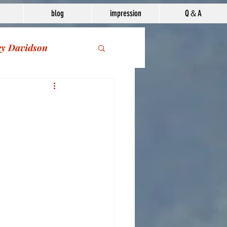
blog
impression
Q＆A
ey Davidson