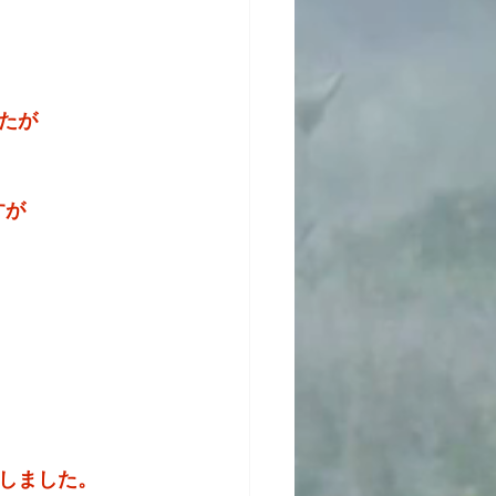
たが
すが
しました。