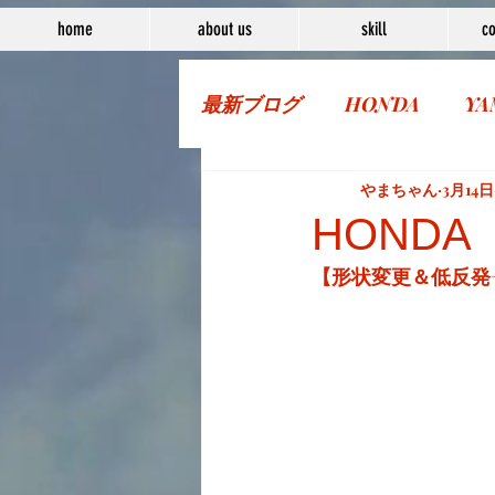
home
about us
skill
co
最新ブログ
HONDA
YA
More Bike
やまちゃん
3月14日
HONDA 
【形状変更＆低反発