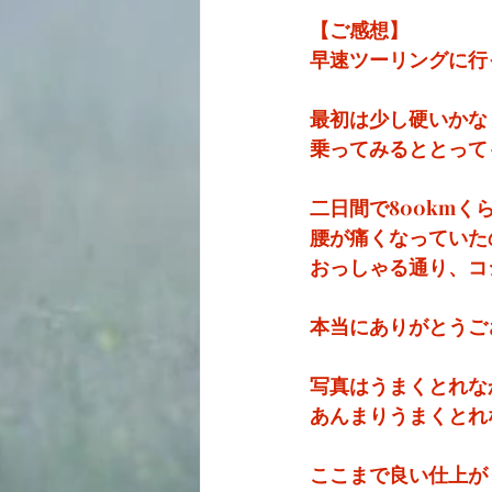
【ご感想】
早速ツーリングに行
最初は少し硬いかな
乗ってみるととって
二日間で800km
腰が痛くなっていた
おっしゃる通り、コ
本当にありがとうご
写真はうまくとれな
あんまりうまくとれ
ここまで良い仕上が