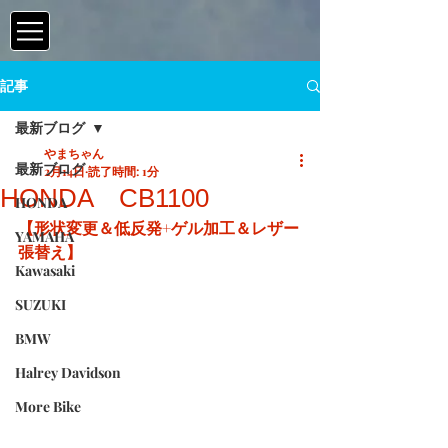
記事
最新ブログ
やまちゃん
最新ブログ
2月14日
読了時間: 1分
HONDA CB1100
HONDA
【形状変更＆低反発+ゲル加工＆レザー
YAMAHA
張替え】
Kawasaki
SUZUKI
BMW
Halrey Davidson
More Bike