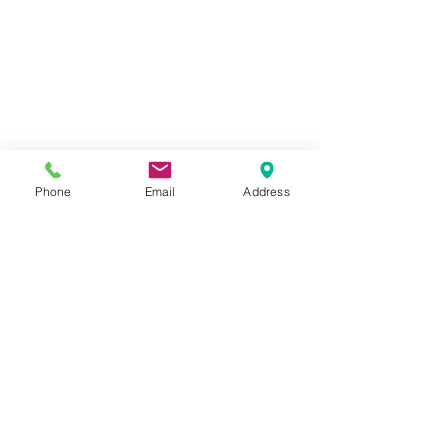
Phone
Email
Address
コメント
HONDA モンキー
HONDA CB13
コメントを追加…