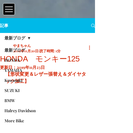
記事
最新ブログ
やまちゃん
最新ブログ
2019年11月20日
読了時間: 1分
HONDA モンキー125
HONDA
更新日：
2019年11月23日
YAMAHA
【形状変更＆レザー張替え＆ダイヤタ
Kawasaki
ック加工】
SUZUKI
BMW
Halrey Davidson
More Bike