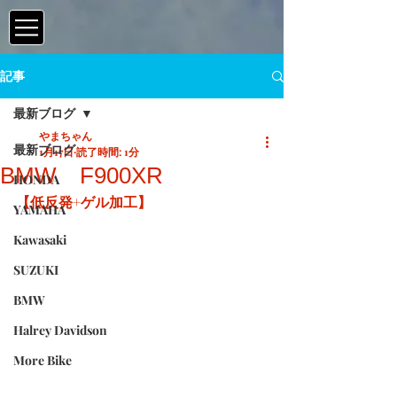
記事
最新ブログ
やまちゃん
最新ブログ
1月17日
読了時間: 1分
BMW F900XR
HONDA
【低反発+ゲル加工】
YAMAHA
Kawasaki
SUZUKI
BMW
Halrey Davidson
More Bike