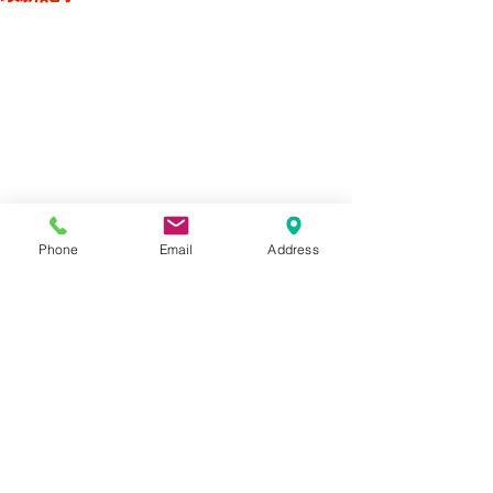
Phone
Email
Address
コメント
BMW R1300R
BMW R1200RS