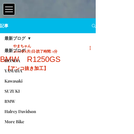
記事
最新ブログ
やまちゃん
最新ブログ
2019年8月7日
読了時間: 1分
BMW R1250GS
HONDA
【アンコ抜き加工】
YAMAHA
Kawasaki
SUZUKI
BMW
Halrey Davidson
More Bike