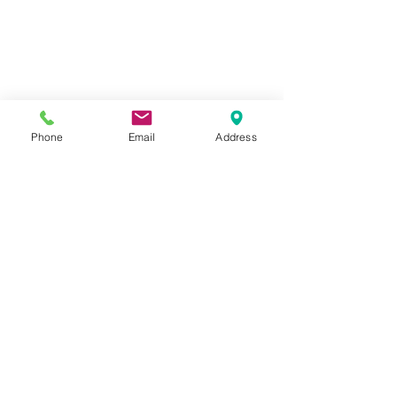
Phone
Email
Address
コメント
BMW R1300R
BMW R1200RS
コメントを追加…