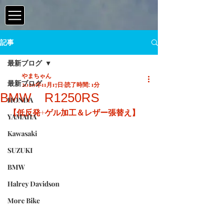
記事
最新ブログ
やまちゃん
最新ブログ
2020年11月17日
読了時間: 1分
BMW R1250RS
HONDA
【低反発+ゲル加工＆レザー張替え】
YAMAHA
Kawasaki
SUZUKI
BMW
Halrey Davidson
More Bike