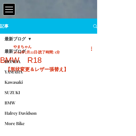
記事
最新ブログ
やまちゃん
最新ブログ
2024年7月22日
読了時間: 1分
BMW R18
HONDA
【形状変更＆レザー張替え】
YAMAHA
Kawasaki
SUZUKI
BMW
Halrey Davidson
More Bike