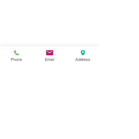
Phone
Email
Address
コメント
BMW R1300R
BMW R1200RS
コメントを追加…