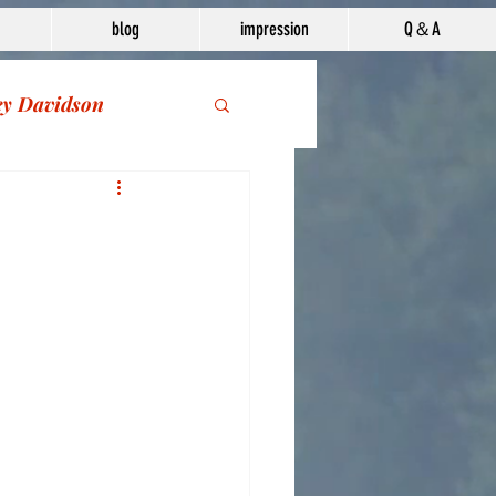
blog
impression
Q＆A
ey Davidson