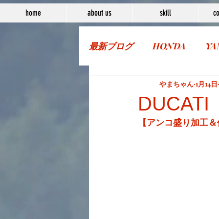
home
about us
skill
co
最新ブログ
HONDA
YA
More Bike
やまちゃん
1月14日
DUCATI
【アンコ盛り加工＆