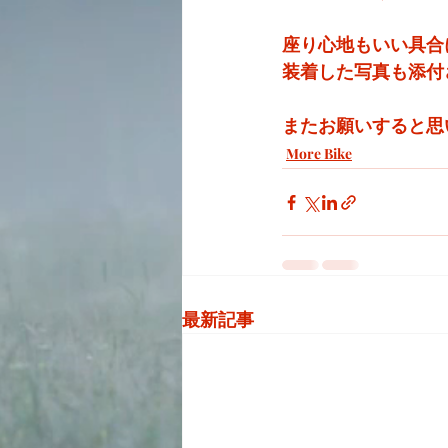
座り心地もいい具合
装着した写真も添付
またお願いすると思
More Bike
最新記事