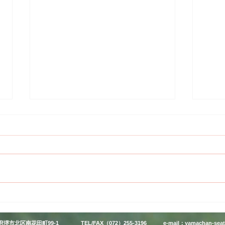
トラ
トライアンフ スクランブラ
ー
府堺市北区南花田町99-1
TEL/FAX
（072）255-3196
e-mail：
yamachan-sea