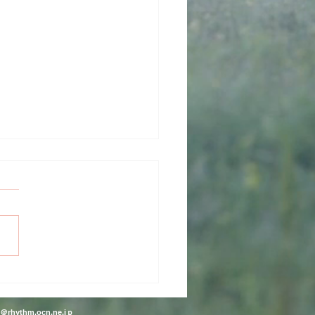
イアンフ ボンネビル
t＠rhythm.ocn.ne.jｐ