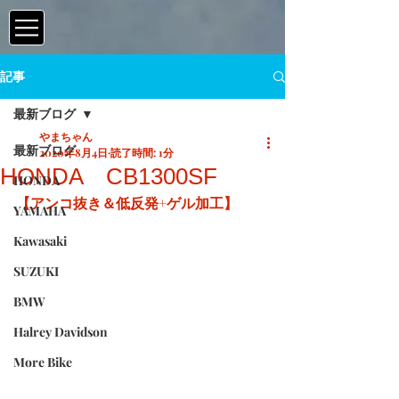
記事
最新ブログ
やまちゃん
最新ブログ
2020年8月4日
読了時間: 1分
HONDA CB1300SF
HONDA
【アンコ抜き＆低反発+ゲル加工】
YAMAHA
Kawasaki
SUZUKI
BMW
Halrey Davidson
More Bike