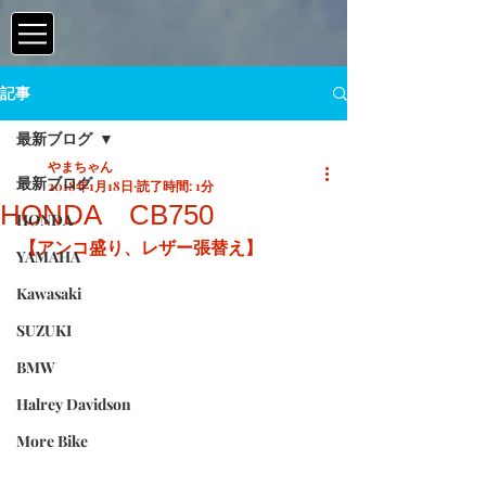
記事
最新ブログ
やまちゃん
最新ブログ
2018年1月18日
読了時間: 1分
HONDA CB750
HONDA
【アンコ盛り、レザー張替え】
YAMAHA
Kawasaki
SUZUKI
BMW
Halrey Davidson
More Bike