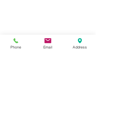
Phone
Email
Address
コメント
HONDA モンキー
HONDA CB13
コメントを追加…