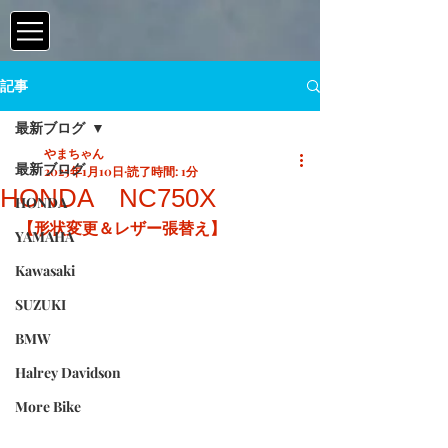
記事
最新ブログ
やまちゃん
最新ブログ
2025年1月10日
読了時間: 1分
HONDA NC750X
HONDA
【形状変更＆レザー張替え】
YAMAHA
Kawasaki
SUZUKI
BMW
Halrey Davidson
More Bike