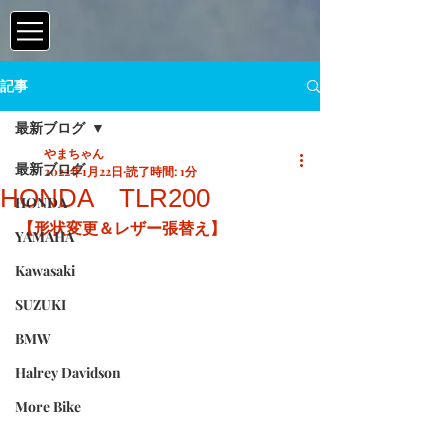
記事
最新ブログ
やまちゃん
最新ブログ
2022年1月22日
読了時間: 1分
HONDA TLR200
HONDA
【形状変更＆レザー張替え】
YAMAHA
Kawasaki
SUZUKI
BMW
Halrey Davidson
More Bike