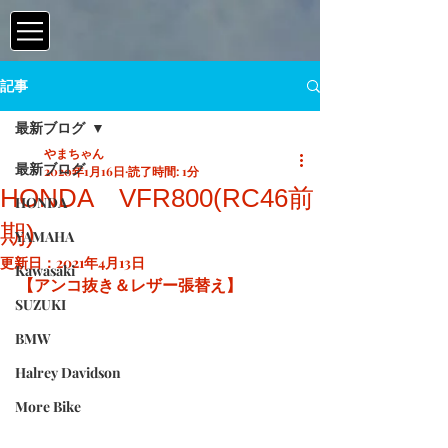
記事
最新ブログ
やまちゃん
最新ブログ
2020年1月16日
読了時間: 1分
HONDA VFR800(RC46前
HONDA
期)
YAMAHA
更新日：
2021年4月13日
Kawasaki
【アンコ抜き＆レザー張替え】
SUZUKI
BMW
Halrey Davidson
More Bike