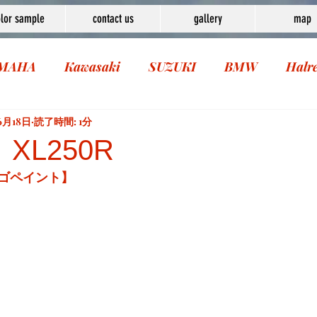
lor sample
contact us
gallery
map
MAHA
Kawasaki
SUZUKI
BMW
Halr
6月18日
読了時間: 1分
XL250R
ゴペイント】