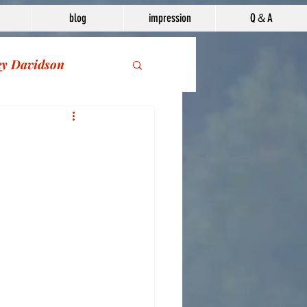
blog
impression
Q＆A
ey Davidson