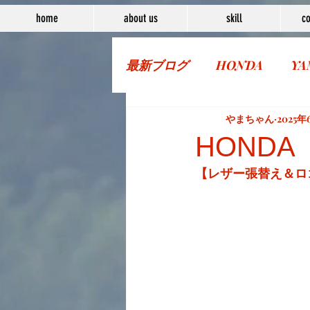
home
about us
skill
co
最新ブログ
HONDA
YA
More Bike
やまちゃん
2025年
HONDA 
【レザー張替え＆ロ