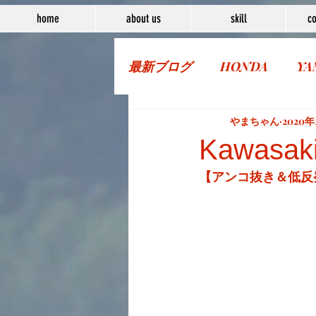
home
about us
skill
co
最新ブログ
HONDA
YA
More Bike
やまちゃん
2020年
Kawasa
【アンコ抜き＆低反