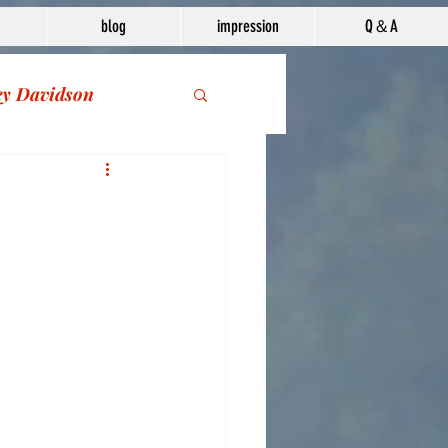
blog
impression
Q＆A
ey Davidson