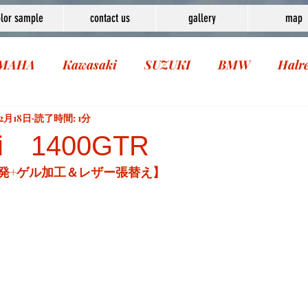
lor sample
contact us
gallery
map
MAHA
Kawasaki
SUZUKI
BMW
Halr
2月18日
読了時間: 1分
ki 1400GTR
発+ゲル加工＆レザー張替え】