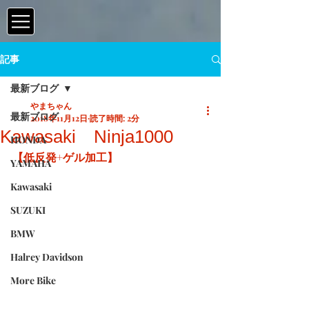
記事
最新ブログ
やまちゃん
最新ブログ
2018年11月12日
読了時間: 2分
Kawasaki Ninja1000
HONDA
【低反発+ゲル加工】
YAMAHA
Kawasaki
SUZUKI
BMW
Halrey Davidson
More Bike