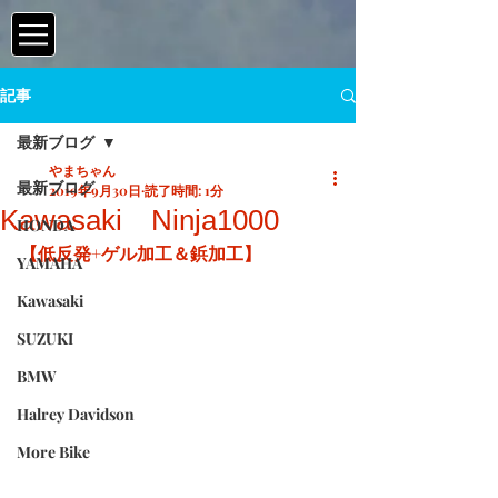
記事
最新ブログ
やまちゃん
最新ブログ
2019年9月30日
読了時間: 1分
Kawasaki Ninja1000
HONDA
【低反発+ゲル加工＆鋲加工】
YAMAHA
Kawasaki
SUZUKI
BMW
Halrey Davidson
More Bike