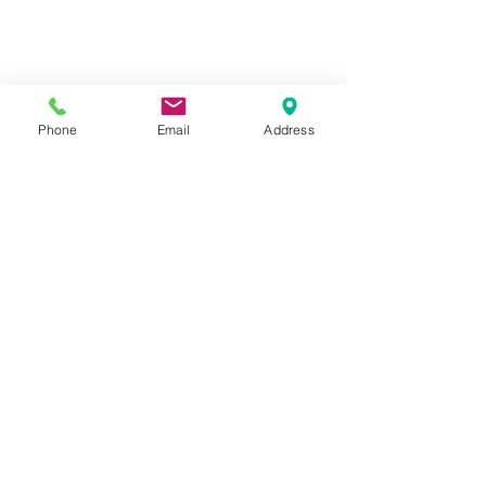
Phone
Email
Address
コメント
Kawasaki ZX-4R
Kawasaki ゼ
コメントを追加…
〒591-8011
大阪府堺市北区南花田町99-1
TEL/FAX
（072）255-3196
e-mail：
yamachan-