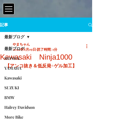
記事
最新ブログ
やまちゃん
最新ブログ
2022年8月19日
読了時間: 1分
Kawasaki Ninja1000
HONDA
【アンコ抜き＆低反発+ゲル加工】
YAMAHA
Kawasaki
SUZUKI
BMW
Halrey Davidson
More Bike