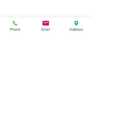
Phone
Email
Address
コメント
Kawasaki ZX-4R
Kawasaki ゼ
コメントを追加…
〒591-8011
大阪府堺市北区南花田町99-1
TEL/FAX
（072）255-3196
e-mail：
yamachan-
seat＠rhythm.ocn.ne.jｐ