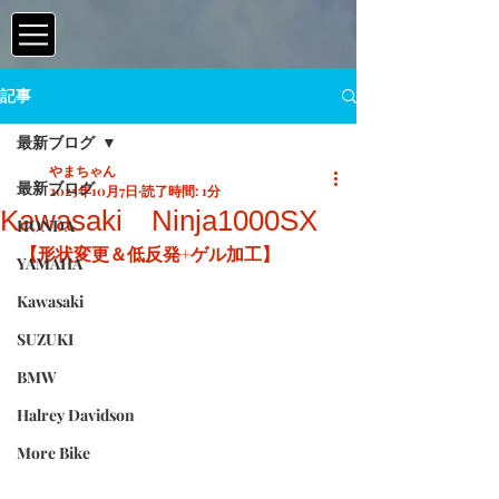
記事
最新ブログ
やまちゃん
最新ブログ
2025年10月7日
読了時間: 1分
Kawasaki Ninja1000SX
HONDA
【形状変更＆低反発+ゲル加工】
YAMAHA
Kawasaki
SUZUKI
BMW
Halrey Davidson
More Bike