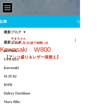
記事
最新ブログ
やまちゃん
最新ブログ
2020年3月7日
読了時間: 1分
Kawasaki W800
HONDA
【アンコ盛り＆レザー張替え】
YAMAHA
Kawasaki
SUZUKI
BMW
Halrey Davidson
More Bike