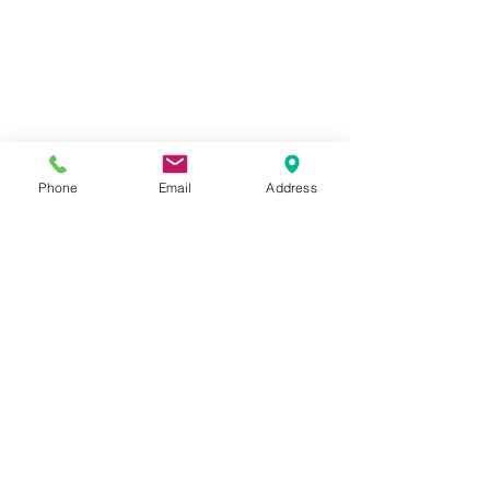
Phone
Email
Address
コメント
Kawasaki ZX-4R
Kawasaki ゼ
コメントを追加…