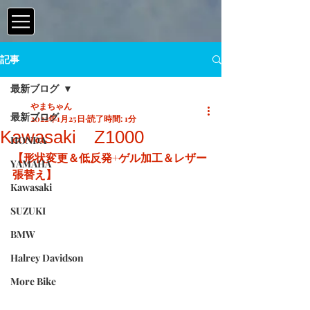
記事
最新ブログ
やまちゃん
最新ブログ
2022年1月25日
読了時間: 1分
Kawasaki Z1000
HONDA
【形状変更＆低反発+ゲル加工＆レザー
YAMAHA
張替え】
Kawasaki
SUZUKI
BMW
Halrey Davidson
More Bike