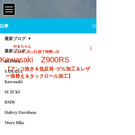
記事
最新ブログ
やまちゃん
最新ブログ
2022年2月12日
読了時間: 1分
Kawasaki Z900RS
HONDA
【アンコ抜き＆低反発+ゲル加工＆レザ
YAMAHA
ー張替え＆タックロール加工】
Kawasaki
SUZUKI
BMW
Halrey Davidson
More Bike