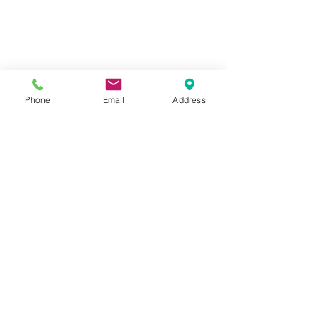
Phone
Email
Address
コメント
Kawasaki ZX-4R
Kawasaki ゼ
コメントを追加…