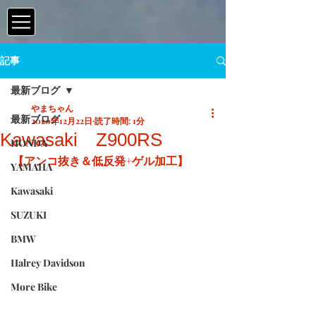
記事
最新ブログ
やまちゃん
最新ブログ
2020年12月22日
読了時間: 1分
Kawasaki Z900RS
HONDA
【アンコ抜き＆低反発+ゲル加工】
YAMAHA
Kawasaki
SUZUKI
BMW
Halrey Davidson
More Bike