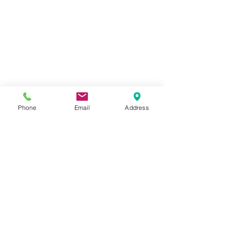
Phone
Email
Address
コメント
Kawasaki ZX-4R
Kawasaki ゼ