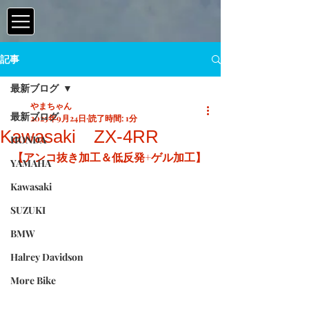
記事
最新ブログ
やまちゃん
最新ブログ
2025年9月24日
読了時間: 1分
Kawasaki ZX-4RR
HONDA
【アンコ抜き加工＆低反発+ゲル加工】
YAMAHA
Kawasaki
SUZUKI
BMW
Halrey Davidson
More Bike