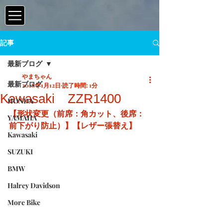
記事
最新ブログ
やまちゃん
最新ブログ
2018年1月12日
読了時間: 1分
Kawasaki ZZR1400
HONDA
【形状変更（前席：角カット、後席：
YAMAHA
前下がり防止）】【レザー張替え】
Kawasaki
SUZUKI
BMW
Halrey Davidson
More Bike