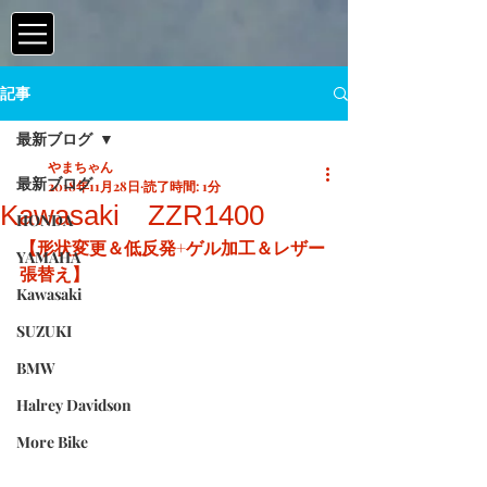
記事
最新ブログ
やまちゃん
最新ブログ
2018年11月28日
読了時間: 1分
Kawasaki ZZR1400
HONDA
【形状変更＆低反発+ゲル加工＆レザー
YAMAHA
張替え】
Kawasaki
SUZUKI
BMW
Halrey Davidson
More Bike