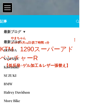
記事
最新ブログ
やまちゃん
最新ブログ
2018年8月24日
読了時間: 1分
KTM 1290スーパーアド
HONDA
ベンチャーR
YAMAHA
【低反発+ゲル加工＆レザー張替え】
Kawasaki
SUZUKI
BMW
Halrey Davidson
More Bike