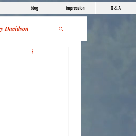
blog
impression
Q＆A
ey Davidson