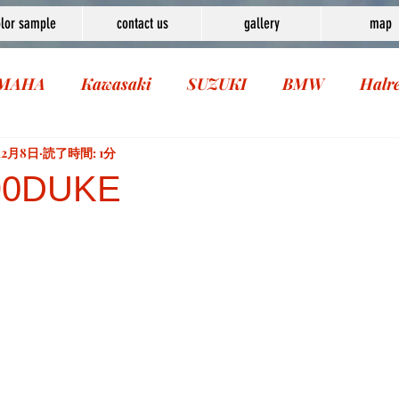
lor sample
contact us
gallery
map
MAHA
Kawasaki
SUZUKI
BMW
Halr
12月8日
読了時間: 1分
0DUKE