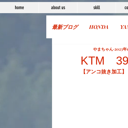
home
about us
skill
co
最新ブログ
HONDA
YA
More Bike
やまちゃん
2023年
KTM 39
【アンコ抜き加工】