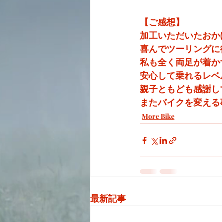
【ご感想】
加工いただいたおか
喜んでツーリングに
私も全く両足が着か
安心して乗れるレベ
親子ともども感謝し
またバイクを変える
More Bike
最新記事