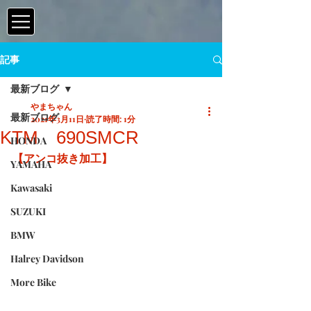
記事
最新ブログ
やまちゃん
最新ブログ
2021年3月11日
読了時間: 1分
KTM 690SMCR
HONDA
【アンコ抜き加工】
YAMAHA
Kawasaki
SUZUKI
BMW
Halrey Davidson
More Bike