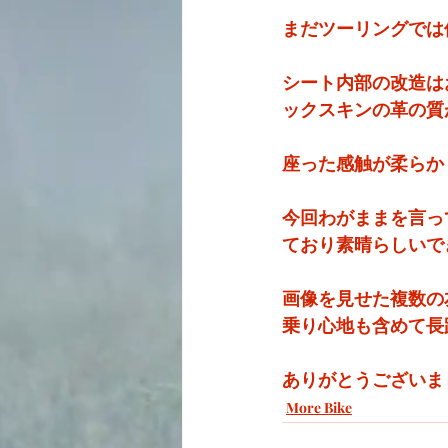
まだツーリングでは
シート内部の改造は
ックスキンの革の質
座った感触が柔らか
今回わがままを言っ
ており素晴らしいで
画像を見せた複数の
乗り心地も含めて長
ありがとうございま
More Bike