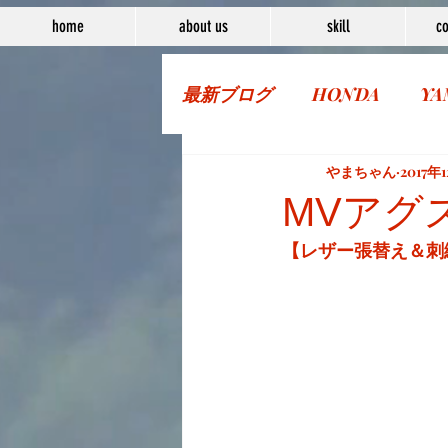
home
about us
skill
co
最新ブログ
HONDA
YA
More Bike
やまちゃん
2017年
MVアグ
【レザー張替え＆刺