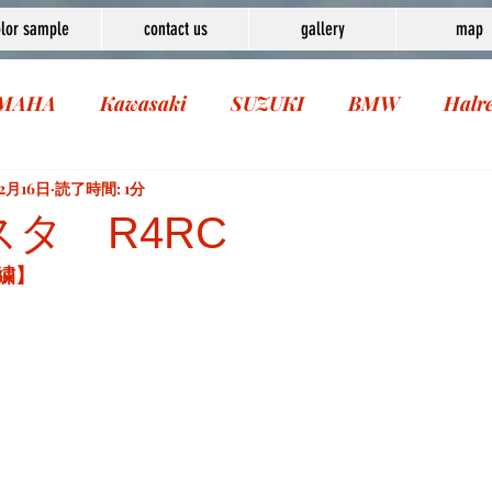
lor sample
contact us
gallery
map
MAHA
Kawasaki
SUZUKI
BMW
Halr
12月16日
読了時間: 1分
スタ R4RC
繍】