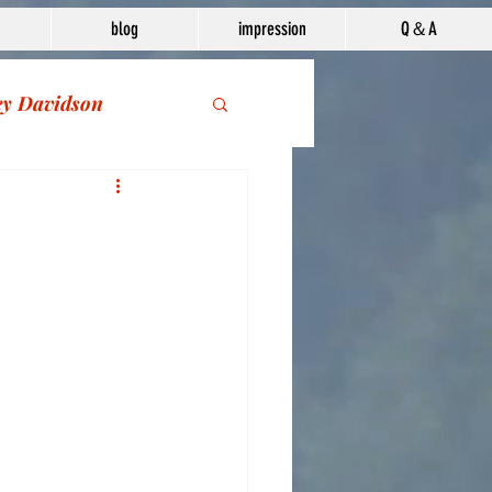
blog
impression
Q＆A
ey Davidson