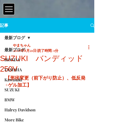
記事
最新ブログ
やまちゃん
最新ブログ
2018年8月21日
読了時間: 1分
SUZUKI バンディッド
HONDA
250V
YAMAHA
【形状変更（前下がり防止）、低反発
Kawasaki
+ゲル加工】
SUZUKI
BMW
Halrey Davidson
More Bike