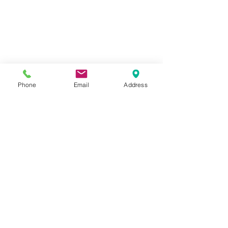
Phone
Email
Address
コメント
SUZUKI GN125
SUZUKI GSX-
コメントを追加…