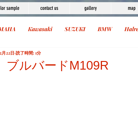
lor sample
contact us
gallery
map
MAHA
Kawasaki
SUZUKI
BMW
Halr
2月22日
読了時間: 1分
I ブルバードM109R