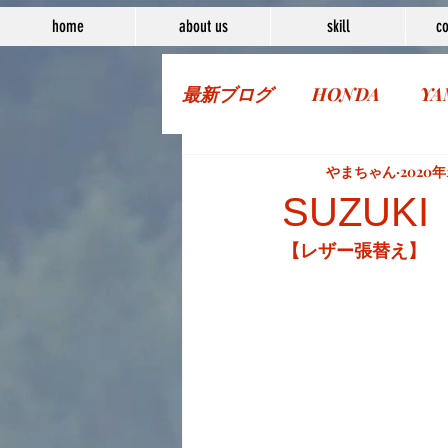
home
about us
skill
co
最新ブログ
HONDA
YA
More Bike
やまちゃん
2020年
SUZUK
【レザー張替え】