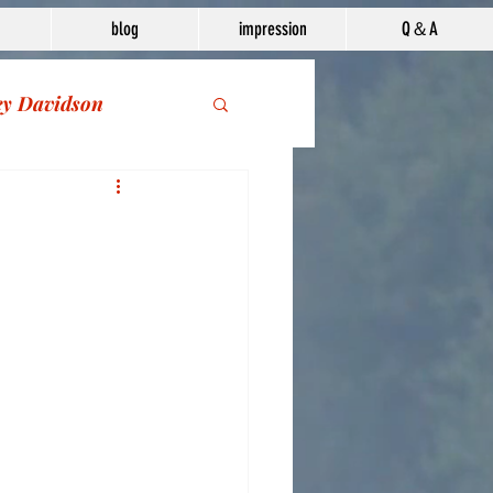
blog
impression
Q＆A
ey Davidson