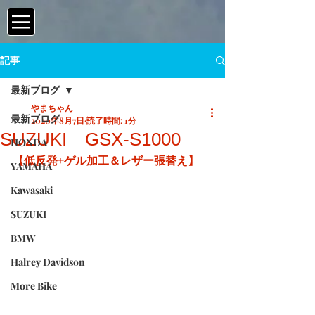
記事
最新ブログ
やまちゃん
最新ブログ
2020年8月7日
読了時間: 1分
SUZUKI GSX-S1000
HONDA
【低反発+ゲル加工＆レザー張替え】
YAMAHA
Kawasaki
SUZUKI
BMW
Halrey Davidson
More Bike