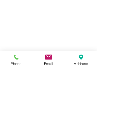
Phone
Email
Address
コメント
SUZUKI GN125
SUZUKI GSX-