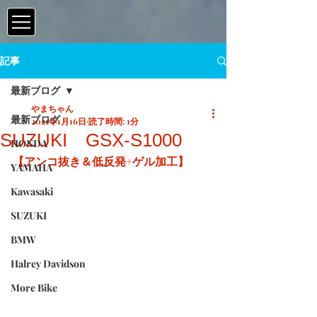
記事
最新ブログ
やまちゃん
最新ブログ
2021年1月16日
読了時間: 1分
SUZUKI GSX-S1000
HONDA
【アンコ抜き＆低反発+ゲル加工】
YAMAHA
Kawasaki
SUZUKI
BMW
Halrey Davidson
More Bike