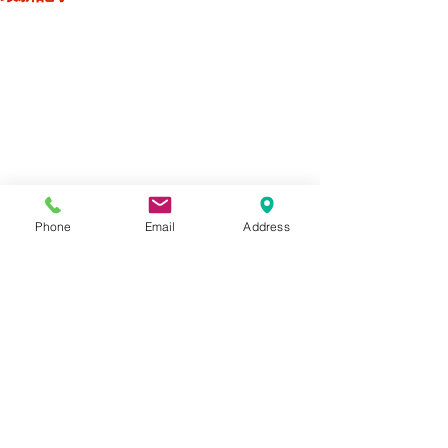
Phone
Email
Address
コメント
SUZUKI GN125