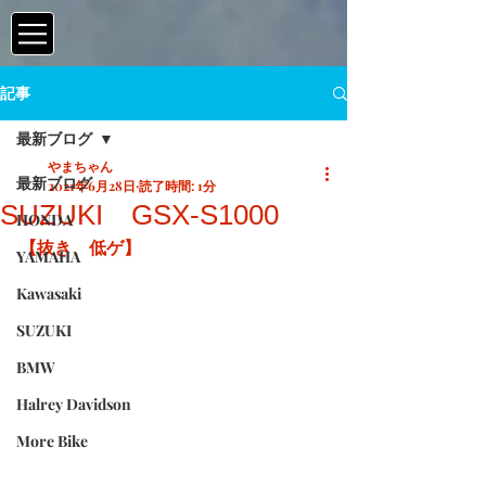
記事
最新ブログ
やまちゃん
最新ブログ
2021年6月28日
読了時間: 1分
SUZUKI GSX-S1000
HONDA
【抜き、低ゲ】
YAMAHA
Kawasaki
SUZUKI
BMW
Halrey Davidson
More Bike