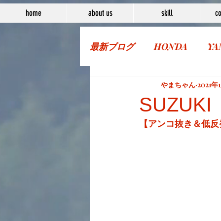
home
about us
skill
co
最新ブログ
HONDA
YA
More Bike
やまちゃん
2021年
SUZUKI
【アンコ抜き＆低反