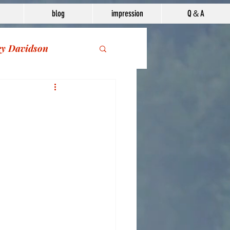
blog
impression
Q＆A
ey Davidson