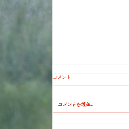
コメント
コメントを追加…
SUZUKI カタナ