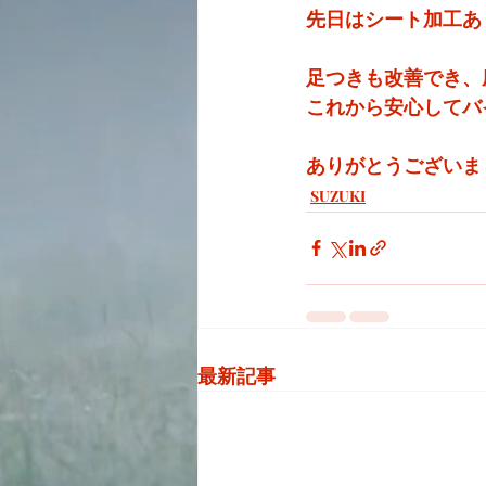
先日はシート加工あ
足つきも改善でき、
これから安心してバ
ありがとうございま
SUZUKI
最新記事