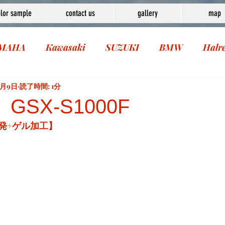
lor sample
contact us
gallery
map
MAHA
Kawasaki
SUZUKI
BMW
Halr
1月9日
読了時間: 1分
 GSX-S1000F
発+ゲル加工】