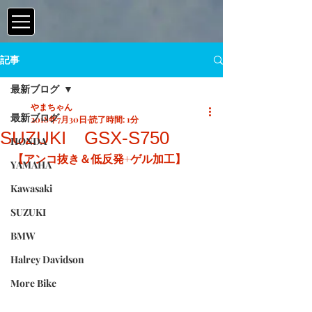
記事
最新ブログ
やまちゃん
最新ブログ
2018年7月30日
読了時間: 1分
SUZUKI GSX-S750
HONDA
【アンコ抜き＆低反発+ゲル加工】
YAMAHA
Kawasaki
SUZUKI
BMW
Halrey Davidson
More Bike