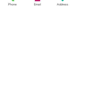
Phone
Email
Address
コメント
SUZUKI GN125
SUZUKI GSX-
コメントを追加…